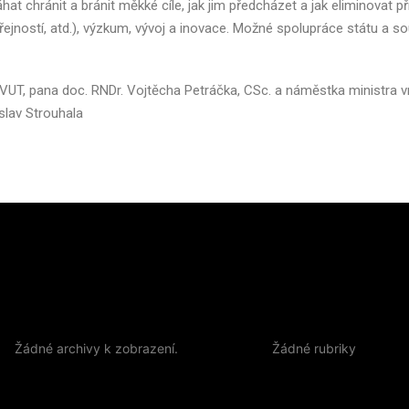
chránit a bránit měkké cíle, jak jim předcházet a jak eliminovat př
ejností, atd.), výzkum, vývoj a inovace. Možné spolupráce státu a 
UT, pana doc. RNDr. Vojtěcha Petráčka, CSc. a náměstka ministra vn
slav Strouhala
Archives
Categories
Žádné archivy k zobrazení.
Žádné rubriky