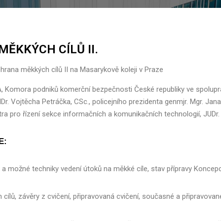
ĚKKÝCH CÍLŮ II.
hrana měkkých cílů II na Masarykově koleji v Praze
A,
Komora podniků komerční bezpečnosti České republiky
ve spolup
Dr. Vojtěcha Petráčka, CSc.,
policejního prezidenta genmjr. Mgr. Jan
tra pro řízení sekce informačních a komunikačních technologií,
JUDr.
E:
a možné techniky vedení útoků na měkké cíle, stav přípravy Koncep
cílů, závěry z cvičení, připravovaná cvičení, současné a připravovan