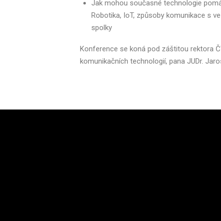
Jak mohou současné technologie pomáhat 
Robotika, IoT, způsoby komunikace s veř
spolky
Konference se koná pod záštitou rektora ČV
komunikačních technologií, pana JUDr. Jaro