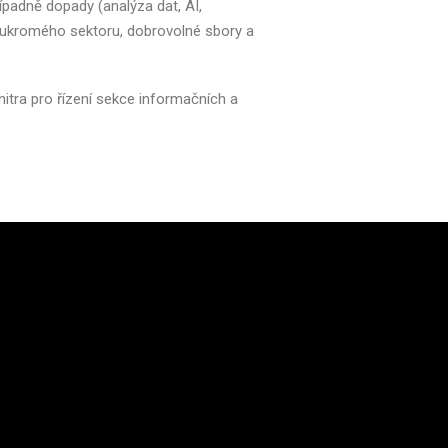
ípadně dopady (analýza dat, AI,
soukromého sektoru, dobrovolné sbory a
itra pro řízení sekce informačních a